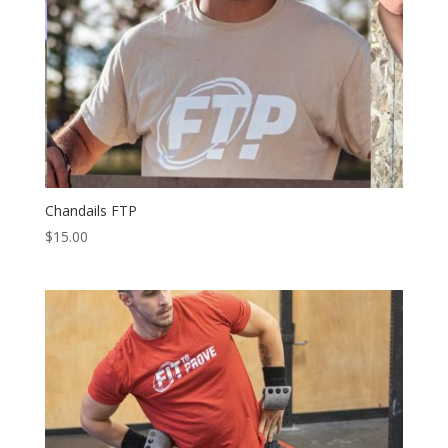
Chandails FTP
$
15.00