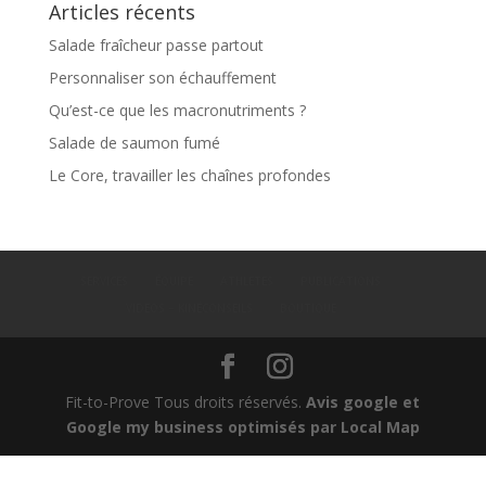
Articles récents
Salade fraîcheur passe partout
Personnaliser son échauffement
Qu’est-ce que les macronutriments ?
Salade de saumon fumé
Le Core, travailler les chaînes profondes
SERVICES
ÉQUIPE
ATHLETES
PUBLICATIONS
VIDEOS – KINÉCONSEILS
BOUTIQUE
Fit-to-Prove Tous droits réservés.
Avis google et
Google my business optimisés par Local Map