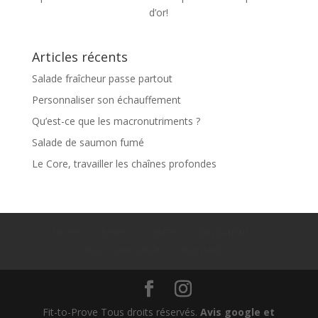
d’or!
Articles récents
Salade fraîcheur passe partout
Personnaliser son échauffement
Qu’est-ce que les macronutriments ?
Salade de saumon fumé
Le Core, travailler les chaînes profondes
SERVICES
ÉQUIPE
ATHLETES
PUBLICATIONS
VIDEOS – KINÉCONSEILS
BOUTIQUE
Fit-to-Prove Tous droits réservés.
Avis google et